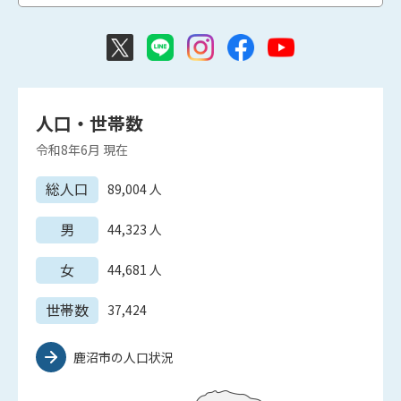
人口・世帯数
令和8年6月
現在
総人口
89,004
人
男
44,323
人
女
44,681
人
世帯数
37,424
鹿沼市の人口状況