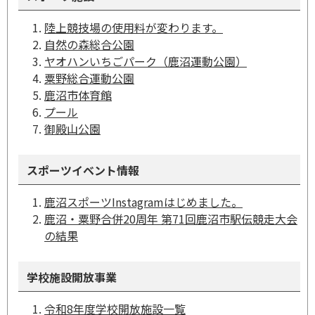
陸上競技場の使用料が変わります。
自然の森総合公園
ヤオハンいちごパーク（鹿沼運動公園）
粟野総合運動公園
鹿沼市体育館
プール
御殿山公園
スポーツイベント情報
鹿沼スポーツInstagramはじめました。
鹿沼・粟野合併20周年 第71回鹿沼市駅伝競走大会
の結果
学校施設開放事業
令和8年度学校開放施設一覧