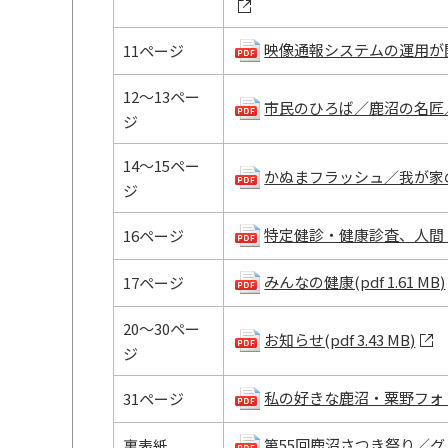
映像通報システムの運用が開始
11ページ
12～13ペー
市民のひろば／鹿沼の名匠／ぶん
ジ
14～15ペー
かぬまフラッシュ／我が家のアイ
ジ
特定健診・健康診査、人間ドッ
16ページ
みんなの健康(pdf 1.61 MB)
17ページ
20～30ペー
お知らせ(pdf 3.43 MB)
ジ
私の好きな鹿沼・粟野フォトコ
31ページ
第55回鹿沼さつき祭り／グルメ
裏表紙