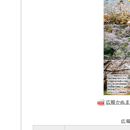
広報かぬま5
広報