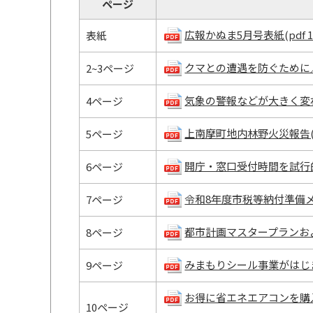
ページ
広報かぬま5月号表紙(pdf 1.2
表紙
クマとの遭遇を防ぐために／クビ
2~3ページ
気象の警報などが大きく変わりま
4ページ
上南摩町地内林野火災報告(pdf
5ページ
開庁・窓口受付時間を試行的に短
6ページ
令和8年度市税等納付準備メモ(p
7ページ
都市計画マスタープランおよび
8ページ
みまもりシール事業がはじまりま
9ページ
お得に省エネエアコンを購入し
10ページ