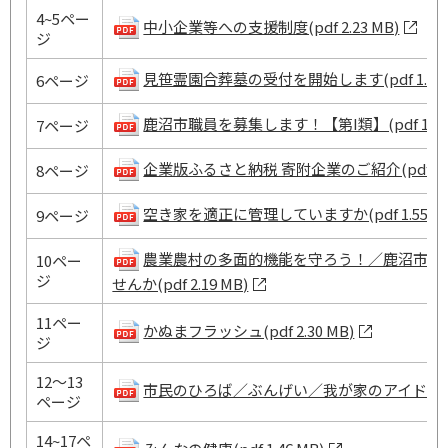
4~5ペー
中小企業等への支援制度(pdf 2.23 MB)
ジ
見笹霊園合葬墓の受付を開始します(pdf 1.09 
6ページ
鹿沼市職員を募集します！【第I類】(pdf 1.10 
7ページ
企業版ふるさと納税 寄附企業のご紹介(pdf 1.61
8ページ
空き家を適正に管理していますか(pdf 1.55 M
9ページ
農業農村の多面的機能を守ろう！／鹿沼市『
10ペー
ジ
せんか(pdf 2.19 MB)
11ペー
かぬまフラッシュ(pdf 2.30 MB)
ジ
12～13
市民のひろば／ぶんげい／我が家のアイドル(pdf 
ページ
14~17ペ