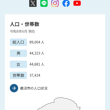
人口・世帯数
令和8年6月
現在
総人口
89,004
人
男
44,323
人
女
44,681
人
世帯数
37,424
鹿沼市の人口状況