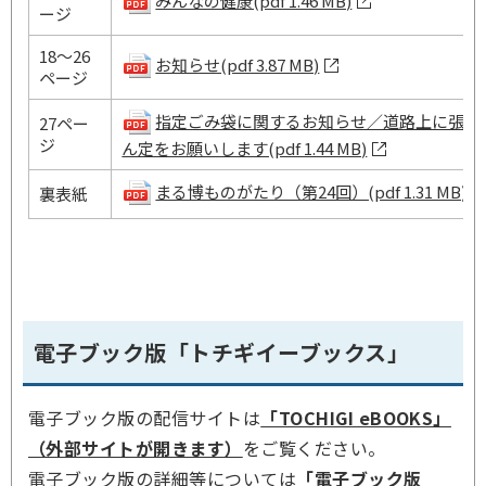
みんなの健康(pdf 1.46 MB)
ージ
18～26
お知らせ(pdf 3.87 MB)
ページ
指定ごみ袋に関するお知らせ／道路上に張り
27ペー
ジ
ん定をお願いします(pdf 1.44 MB)
まる博ものがたり（第24回）(pdf 1.31 MB)
裏表紙
電子ブック版「トチギイーブックス」
電子ブック版の配信サイトは
「TOCHIGI eBOOKS」
（外部サイトが開きます）
をご覧ください。
電子ブック版の詳細等については
「電子ブック版