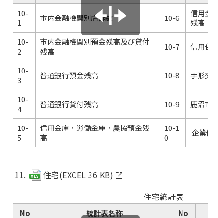
10-
信用金
市内金融機関別店舗数
10-6
1
残高
10-
市内金融機関別預金残高及び貸付
10-7
信用保
2
残高
10-
普通銀行預金残高
10-8
手形交
3
10-
普通銀行貸付残高
10-9
鹿沼市
4
10-
信用金庫・労働金庫・農協預金残
10-1
企業倒
5
高
0
住宅(EXCEL 36 KB)
住宅統計表
No
統計表名称
No