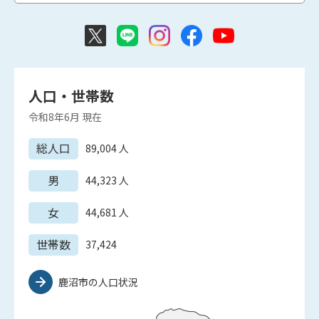
人口・世帯数
令和8年6月
現在
総人口
89,004
人
男
44,323
人
女
44,681
人
世帯数
37,424
鹿沼市の人口状況