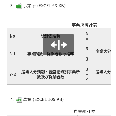
事業所 (EXCEL 63 KB)
事業所統計表
N
No
統計表名称
o
3
産業大分類
3-1
事業所数・従業者数の推移
-
従
3
3
産業大分類別・経営組織別事業所
産業大分類
3-2
-
数及び従業者数
4
農業 (EXCEL 109 KB)
農業統計表