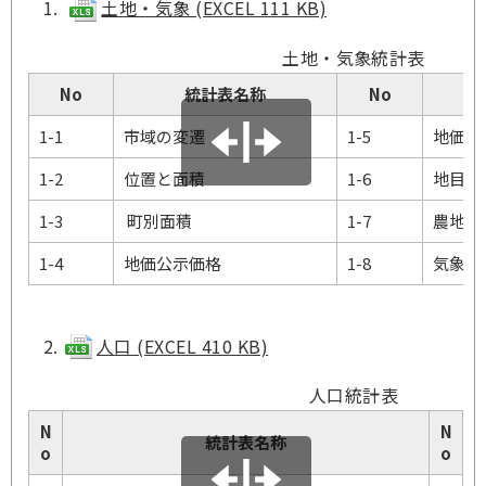
土地・気象 (EXCEL 111 KB)
土地・気象統計表
No
統計表名称
No
1-1
市域の変遷
1-5
地価調
1-2
位置と面積
1-6
地目別
1-3
町別面積
1-7
農地転
1-4
地価公示価格
1-8
気象概
人口 (EXCEL 410 KB)
人口統計表
N
N
統計表名称
o
o