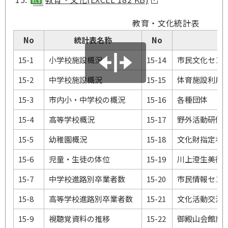
教育・文化統計表
No
統計表名称
No
15-1
小学校施設概況
15-14
市民文化セン
15-2
中学校施設概況
15-15
体育施設利用
15-3
市内小・中学校の概況
15-16
各種団体
15-4
高等学校概況
15-17
野外活動研修
15-5
幼稚園概況
15-18
文化財指定状
15-6
児童・生徒の体位
15-19
川上澄生美術
15-7
中学校進路別卒業者数
15-20
市民情報セン
15-8
高等学校進路別卒業者数
15-21
文化活動交流
15-9
視聴覚資料の推移
15-22
御殿山会館施