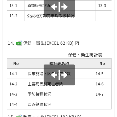
13-1
酒類販売状況
13-3
13-2
公設地方卸売市場取扱状況
保健・衛生(EXCEL 62 KB)
保健・衛生統計表
No
統計表名称
No
14-1
医療施設・医療従事者数
14-5
14-2
主要死因別死亡者数
14-6
14-3
予防接種状況
14-7
14-4
ごみ処理状況
教育・文化(EXCEL 182 KB)