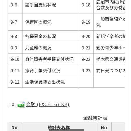
鹿沼市内に所在
9-6
諸手当支給状況
9-18
合数及び労働組
一般職業紹介状
9-7
保育園の概況
9-19
況
9-8
各種募金の状況
9-20
新規学卒者の職
9-9
児童館の概況
9-21
勤労青少年ホー
9-10
身体障害者手帳交付状況
9-22
栃木県交通災害
9-11
療育手帳交付状況
9-23
前日光つつじの
9-12
生活保護費支出状況
金融 (EXCEL 67 KB)
金融統計表
No
統計表名称
No