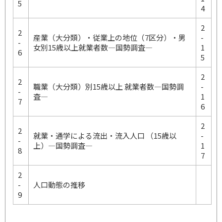
5
4
2
2
産業（大分類）・従業上の地位（7区分）・男
-
-
女別15歳以上就業者数―国勢調査―
1
6
5
2
2
職業（大分類）別15歳以上 就業者数―国勢調
-
-
査―
1
7
6
2
2
就業・通学による流出・流入人口 （15歳以
-
-
上）―国勢調査―
1
8
7
2
-
人口動態の推移
9