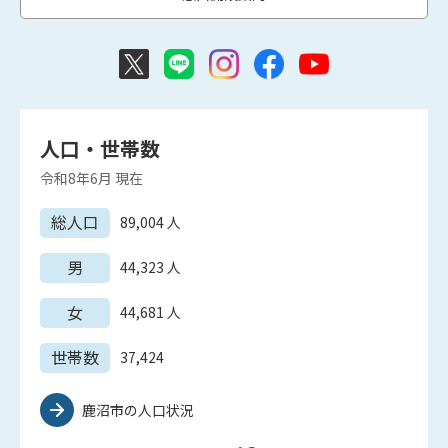
人口・世帯数
令和8年6月
現在
総人口
89,004
人
男
44,323
人
女
44,681
人
世帯数
37,424
鹿沼市の人口状況