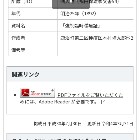
所蔵（ID）
個人蔵（福田保雄家文書54）
年代
明治25年（1892）
資料名
「強制臨時種痘証」
作成者
鹿沼町第二区種痘医木村増太郎他2名
備考等
関連リンク
PDFファイルをご覧いただくた
めには、Adobe Reader が必要です。
掲載日 平成30年7月30日
更新日 令和4年3月31日