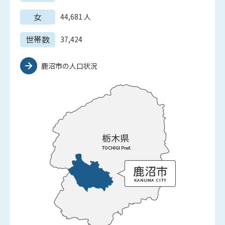
女
44,681
人
世帯数
37,424
鹿沼市の人口状況