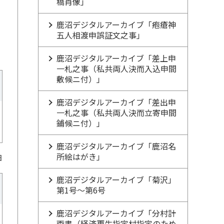
橋肖像」
鹿沼デジタルアーカイブ「疱瘡神
五人相渡申誤証文之事」
鹿沼デジタルアーカイブ「差上申
一札之事（私共両人決而入込申間
敷候ニ付）」
鹿沼デジタルアーカイブ「差出申
一札之事（私共両人決而立寄申間
鋪候ニ付）」
鹿沼デジタルアーカイブ「鹿沼名
所絵はがき」
日
鹿沼デジタルアーカイブ「菊沢」
第1号～第6号
鹿沼デジタルアーカイブ「分村計
画書（経済更生指定村指定のため