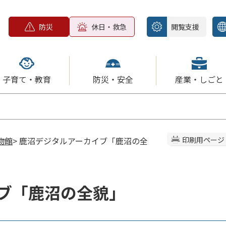
防災
休日・救急
閲覧支援
子育て・教育
防災・安全
産業・しごと
物館
> 鹿沼デジタルアーカイブ「鹿沼の全
印刷用ページ
ブ「鹿沼の全貌」