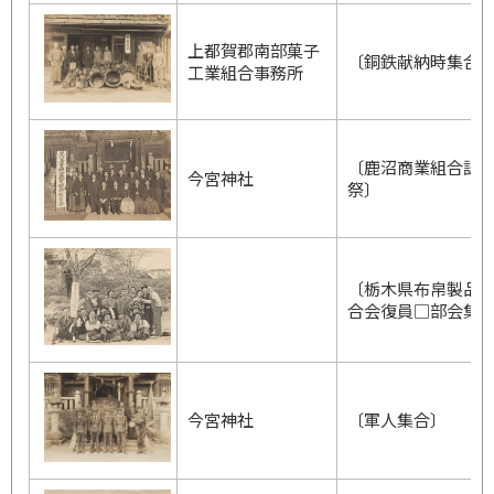
上都賀郡南部菓子
〔銅鉄献納時集合
工業組合事務所
〔鹿沼商業組合認
今宮神社
祭〕
〔栃木県布帛製品
合会復員□部会集
今宮神社
〔軍人集合〕