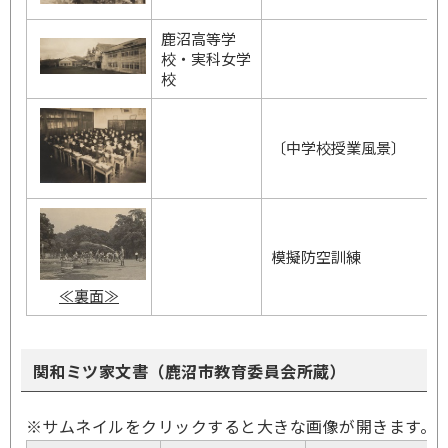
鹿沼高等学
校・実科女学
校
〔中学校授業風景〕
模擬防空訓練
≪裏面≫
関和ミツ家文書（鹿沼市教育委員会所蔵）
※サムネイルをクリックすると大きな画像が開きます。