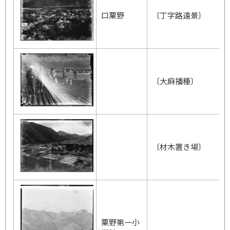
口粟野
〔丁字路遠景〕
〔大麻播種〕
〔材木置き場〕
粟野第一小