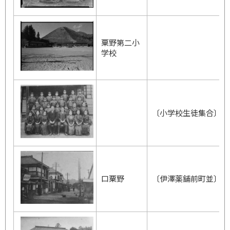
粟野第二小
学校
〔小学校生徒集合〕
口粟野
〔伊澤薬舗前町並〕