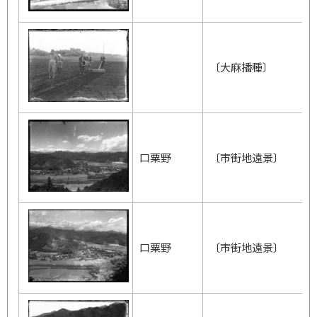
〔大麻播種〕
口粟野
〔市街地遠景〕
口粟野
〔市街地遠景〕