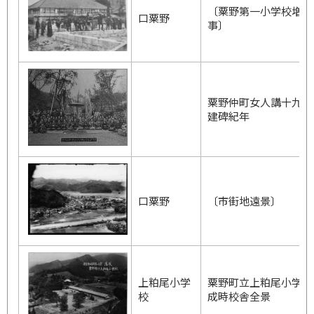
〔粟野第一小学校増築
口粟野
事〕
粟野仲町女人講十九夜
建碑紀年
口粟野
〔市街地遠景〕
上粕尾小学
粟野町立上粕尾小学校
校
成時校舎全景