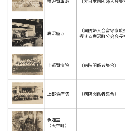
横須賀軍港
〔大日本国防婦人会集合
〔国防婦人会留守家族慰
鹿沼座ヵ
拶する鹿沼町分会会長福
上都賀病院
〔病院関係者集合〕
上都賀病院
〔病院関係者集合〕
釈迦堂
（天神町）