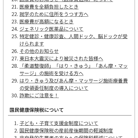
医療費を全額負担したとき
就学のために住所をうつす方へ
医療費が高額になるとき
ジェネリック医薬品について
特定健診・健康診査、人間ドック、脳ドックが受
けられます
その他のお知らせ
東日本大震災により被災された皆様へ
「柔道整復師」「はり・きゅう」「あん摩・マッ
サージ」の施術を受ける方へ
はり・きゅう及びあん摩・マッサージ施術療養費
の受領委任制度の導入について
詐欺にご注意を！
国民健康保険税について
子ども・子育て支援金制度について
国民健康保険税の産前産後期間の軽減制度
非自発的失業者の方々への保険税軽減について