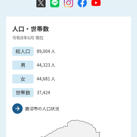
人口・世帯数
令和8年6月
現在
総人口
89,004
人
男
44,323
人
女
44,681
人
世帯数
37,424
鹿沼市の人口状況