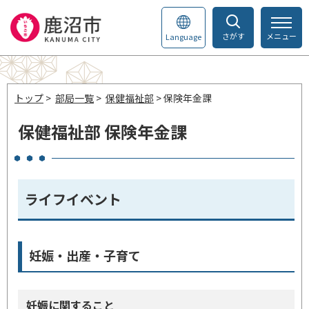
さがす
メニュー
Language
トップ
>
部局一覧
>
保健福祉部
> 保険年金課
保健福祉部 保険年金課
ライフイベント
妊娠・出産・子育て
妊娠に関すること