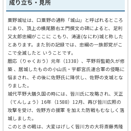
成り立ち・見所
粟野城址は、口粟野の通称「城山」と呼ばれるところ
にあり、頂上の横尾勝右エ門撰文の碑によると、足利
又太郎忠綱がここに こもり、涛速(なにわ)城と称した
とあります。また別の記録では、忠綱の一族郎党がこ
こで全滅したと いうことです。
暦応（りゃくおう）元年（1338）、平野将監範久が修
築 、居城したものの小山氏・宇都宮氏連合軍の侵略に
悩まされ、その後に佐野氏に降伏し、佐野の支城とな
りました。
城代平野大膳久国の時には、皆川氏に攻略され、天正
（てんしょう）16年（1588）12月、再び皆川広照の
攻撃を受け、佐野方の援軍 を加えた防戦もむなしく落
城しました。
このときの戦は、大変はげしく皆川方の大将斎藤秀隆