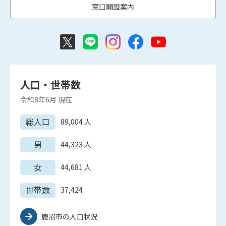
窓口開設案内
人口・世帯数
令和8年6月
現在
総人口
89,004
人
男
44,323
人
女
44,681
人
世帯数
37,424
鹿沼市の人口状況