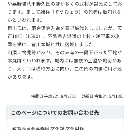
や粟野城代平野久国のほか多くの武将が討死にしてお
ります。まして雑兵（ぞうひょう）の死者は数知れな
いといわれます。
皆川氏は、落合徳雲入道を粟野城代としましたが、天
正18年（1590）、羽柴秀吉派遣の上杉・浅野軍の攻
撃を受け、皆川本城と共に落城しました。
山頂に物見跡があり、その東南の一段下がった平地が
本丸跡といわれます。城内には無数の土塁や堀切があ
り、大手口は横町方面に向い、二の門の内側に用水池
があります。
掲載日 平成22年8月27日
更新日 令和3年5月13日
このページについてのお問い合わせ先
教育委員会事務局 文化課 文化財係