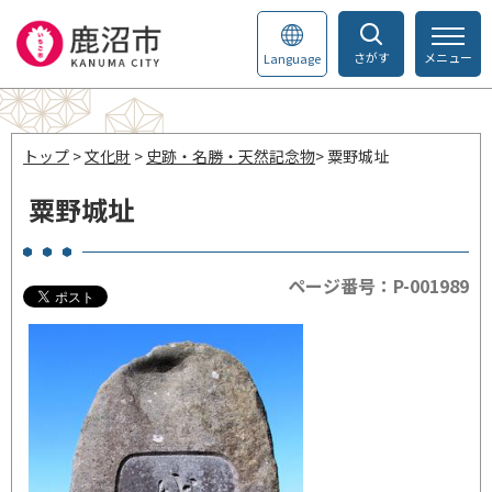
さがす
メニュー
Language
トップ
>
文化財
>
史跡・名勝・天然記念物
> 粟野城址
粟野城址
ページ番号：P-001989