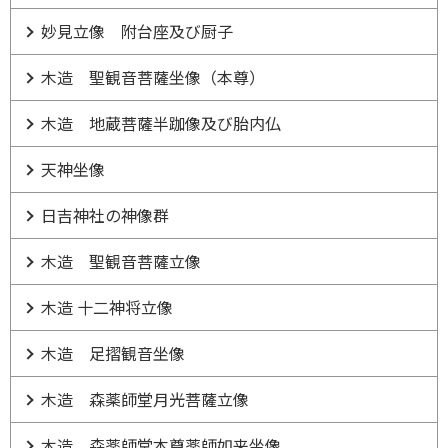
妙見立像 附台座及び厨子
木造 聖観音菩薩坐像（本尊）
木造 地蔵菩薩半跏像及び胎内仏
天神坐像
日吉神社の神像群
木造 聖観音菩薩立像
木造 十二神将立像
木造 足摺観音坐像
木造 森薬師堂月光菩薩立像
木造 森薬師堂本尊薬師如来坐像