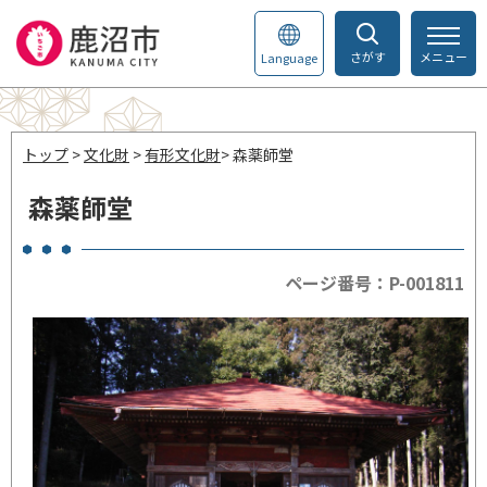
さがす
メニュー
Language
トップ
>
文化財
>
有形文化財
> 森薬師堂
森薬師堂
ページ番号：P-001811