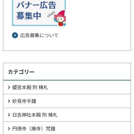
広告募集について
カテゴリー
姫宮本殿 附 棟札
妙見寺半鐘
日吉神社本殿 附 棟札
円徳寺（廃寺）梵鐘