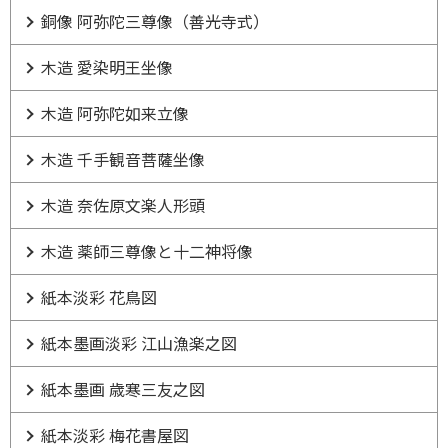
銅像 阿弥陀三尊像（善光寺式）
木造 愛染明王坐像
木造 阿弥陀如来立像
木造 千手観音菩薩坐像
木造 奈佐原文楽人形頭
木造 薬師三尊像と十二神将像
紙本淡彩 花鳥図
紙本墨画淡彩 江山漁楽之図
紙本墨画 歳寒三友之図
紙本淡彩 梅花書屋図