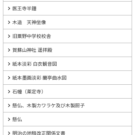
医王寺半鐘
木造 天神坐像
旧粟野中学校校舎
賀蘇山神社 遥拝殿
紙本淡彩 白衣観音図
紙本墨画淡彩 蘭亭曲水図
石幢（薬定寺）
懸仏、木製カワラケ及び木製厨子
懸仏
明治の地租改正関係文書