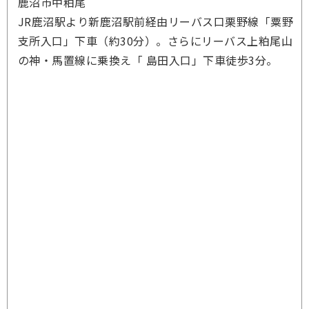
鹿沼市中粕尾
JR鹿沼駅より新鹿沼駅前経由リーバス口栗野線「粟野
支所入口」下車（約30分）。さらにリーバス上粕尾山
の神・馬置線に乗換え「 島田入口」下車徒歩3分。