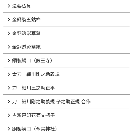
法要仏具
金銅製五鈷杵
金銅透彫華鬘
金銅透彫華籠
銅製鰐口（医王寺）
太刀 細川剛之助義規
刀 細川民之助正平
刀 細川剛之助義規 子之助正規 合作
古瀬戸印花菊文瓶子
銅製鰐口（今宮神社）