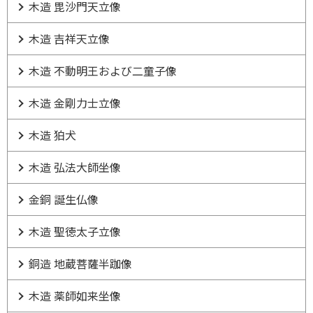
木造 毘沙門天立像
木造 吉祥天立像
木造 不動明王および二童子像
木造 金剛力士立像
木造 狛犬
木造 弘法大師坐像
金銅 誕生仏像
木造 聖徳太子立像
銅造 地蔵菩薩半跏像
木造 薬師如来坐像