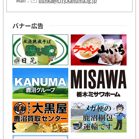
Mail：
bunka@city.kanuma.lg.jp
バナー広告