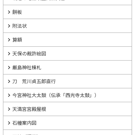
餅板
附法状
算額
天保の裁許絵図
厳島神社棟札
刀 荒川貞五郎直行
今宮神社大太鼓（伝承「西光寺太鼓」）
天満宮宮殿屋根
石幢案内図