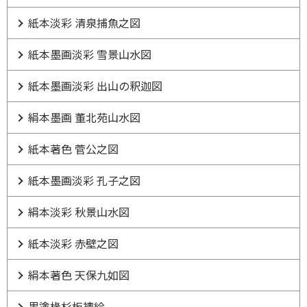
紙本淡彩 清泉捕魚之図
紙本墨画淡彩 雪景山水図
紙本墨画淡彩 出山の釈迦図
絹本墨画 董北苑山水図
紙本著色 菅公之図
紙本墨画淡彩 孔子之図
絹本淡彩 秋景山水図
紙本淡彩 赤壁之図
絹本著色 天保九如図
黒塗椽杉板襖絵