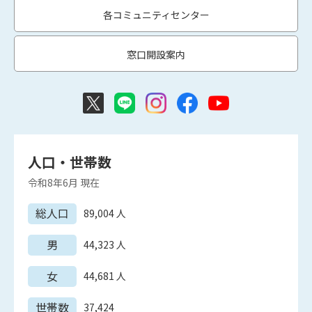
各コミュニティセンター
窓口開設案内
人口・世帯数
令和8年6月
現在
総人口
89,004
人
男
44,323
人
女
44,681
人
世帯数
37,424