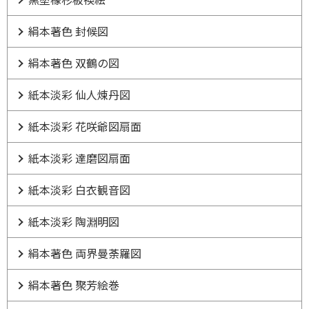
絹本著色 封候図
絹本著色 双鶴の図
紙本淡彩 仙人煉丹図
紙本淡彩 花咲爺図扇面
紙本淡彩 達磨図扇面
紙本淡彩 白衣観音図
紙本淡彩 陶淵明図
絹本著色 両界曼荼羅図
絹本著色 聚芳絵巻