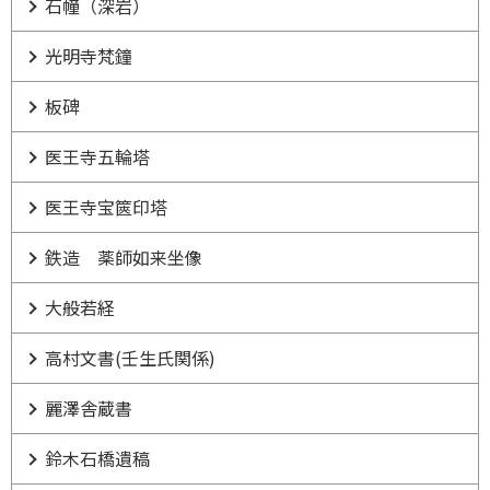
石幢（深岩）
光明寺梵鐘
板碑
医王寺五輪塔
医王寺宝篋印塔
鉄造 薬師如来坐像
大般若経
高村文書(壬生氏関係)
麗澤舎蔵書
鈴木石橋遺稿