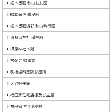
紙本墨画 秋山訪友図
絹本著色 張良図
紙本墨画淡彩 秋山吟行図
賀蘇山神社 遥拝殿
押原神社本殿
常楽寺 録事堂
駒橋歯科医院診療所
大谷好美館
福田家住宅店棚及び主屋
福田家住宅奥座敷