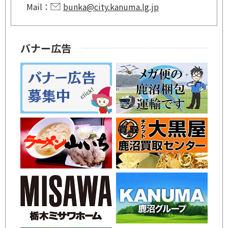
Mail：
bunka@city.kanuma.lg.jp
バナー広告