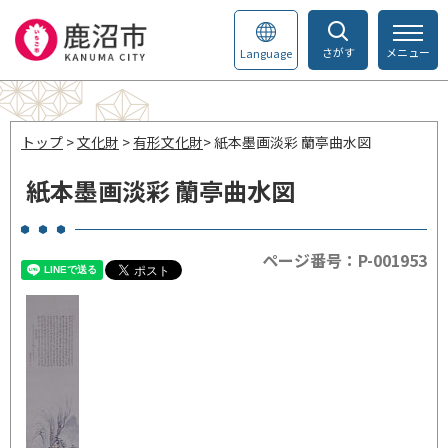
さがす
メニュー
Language
トップ
>
文化財
>
有形文化財
> 紙本墨画淡彩 蘭亭曲水図
紙本墨画淡彩 蘭亭曲水図
ページ番号：P-001953