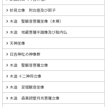
妙見立像 附台座及び厨子
木造 聖観音菩薩坐像（本尊）
木造 地蔵菩薩半跏像及び胎内仏
天神坐像
日吉神社の神像群
木造 聖観音菩薩立像
木造 十二神将立像
木造 足摺観音坐像
木造 森薬師堂月光菩薩立像