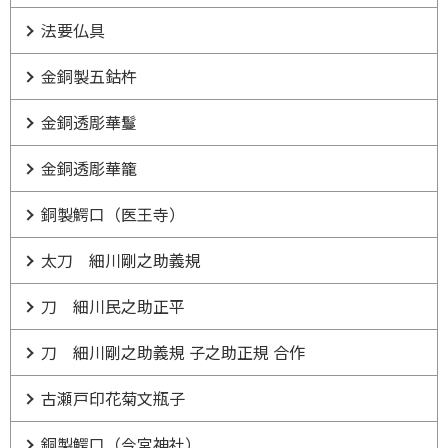
法要仏具
金銅製五鈷杵
金銅透彫華鬘
金銅透彫華籠
銅製鰐口（医王寺）
太刀 細川剛之助義規
刀 細川民之助正平
刀 細川剛之助義規 子之助正規 合作
古瀬戸印花菊文瓶子
銅製鰐口（今宮神社）