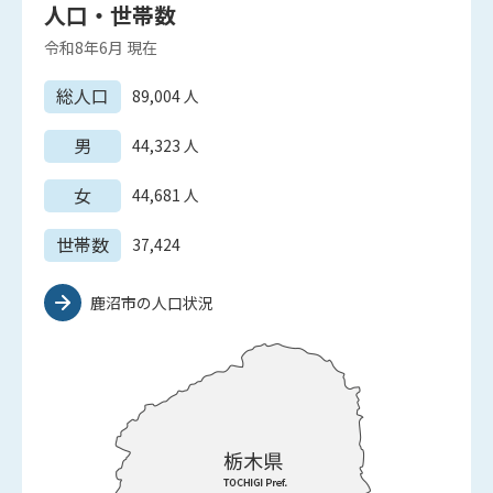
人口・世帯数
令和8年6月
現在
総人口
89,004
人
男
44,323
人
女
44,681
人
世帯数
37,424
鹿沼市の人口状況