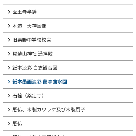
医王寺半鐘
木造 天神坐像
旧粟野中学校校舎
賀蘇山神社 遥拝殿
紙本淡彩 白衣観音図
紙本墨画淡彩 蘭亭曲水図
石幢（薬定寺）
懸仏、木製カワラケ及び木製厨子
懸仏