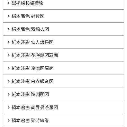
黒塗椽杉板襖絵
絹本著色 封候図
絹本著色 双鶴の図
紙本淡彩 仙人煉丹図
紙本淡彩 花咲爺図扇面
紙本淡彩 達磨図扇面
紙本淡彩 白衣観音図
紙本淡彩 陶淵明図
絹本著色 両界曼荼羅図
絹本著色 聚芳絵巻