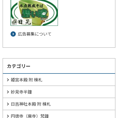
広告募集について
カテゴリー
姫宮本殿 附 棟札
妙見寺半鐘
日吉神社本殿 附 棟札
円徳寺（廃寺）梵鐘