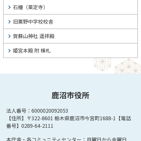
石幢（薬定寺）
旧粟野中学校校舎
賀蘇山神社 遥拝殿
姫宮本殿 附 棟札
鹿沼市役所
法人番号：6000020092053
【住所】〒322-8601
栃木県鹿沼市今宮町1688-1【
電話
番号】0289-64-2111
本庁舎・各コミュニティセンター：月曜日から金曜日