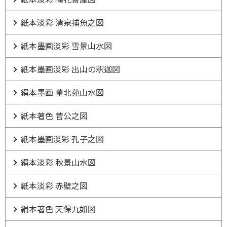
紙本淡彩 清泉捕魚之図
紙本墨画淡彩 雪景山水図
紙本墨画淡彩 出山の釈迦図
絹本墨画 董北苑山水図
紙本著色 菅公之図
紙本墨画淡彩 孔子之図
絹本淡彩 秋景山水図
紙本淡彩 赤壁之図
絹本著色 天保九如図