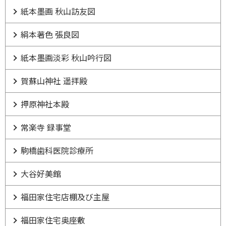
紙本墨画 秋山訪友図
絹本著色 張良図
紙本墨画淡彩 秋山吟行図
賀蘇山神社 遥拝殿
押原神社本殿
常楽寺 録事堂
駒橋歯科医院診療所
大谷好美館
福田家住宅店棚及び主屋
福田家住宅奥座敷