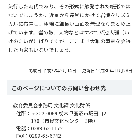
流行した時代であり、その形式に触発された紙形では
ないでしょうか。近景から遠景にかけて岩塊をリズミ
カルに布置し、極端に細長い画面を無理なくまとめ上
げています。岩の
皴
、人物などはすべてが池大雅（い
けのたいが）ばりですが、ここまで大雅の筆意を会得
した画家もいないでしょう。
掲載日 平成22年9月14日
更新日 平成30年11月28日
このページについてのお問い合わせ先
教育委員会事務局 文化課 文化財係
住所：
〒322-0069 栃木県鹿沼市坂田山2-
170（市民文化センター 3階）
電話：
0289-62-1172
FAX：
0289-65-6742