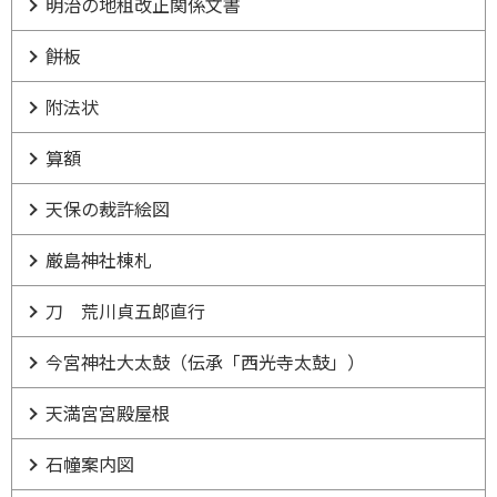
明治の地租改正関係文書
餅板
附法状
算額
天保の裁許絵図
厳島神社棟札
刀 荒川貞五郎直行
今宮神社大太鼓（伝承「西光寺太鼓」）
天満宮宮殿屋根
石幢案内図