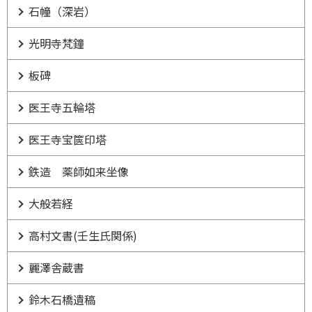
石幢（深岩）
光明寺梵鐘
板碑
医王寺五輪塔
医王寺宝篋印塔
鉄造 薬師如来坐像
大般若経
高村文書(壬生氏関係)
麗澤舎蔵書
鈴木石橋遺稿