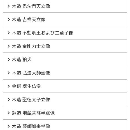
木造 毘沙門天立像
木造 吉祥天立像
木造 不動明王および二童子像
木造 金剛力士立像
木造 狛犬
木造 弘法大師坐像
金銅 誕生仏像
木造 聖徳太子立像
銅造 地蔵菩薩半跏像
木造 薬師如来坐像