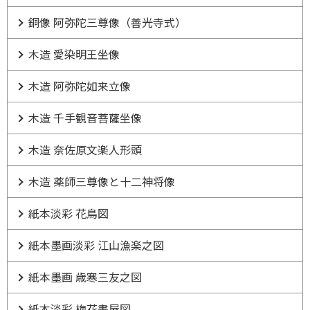
銅像 阿弥陀三尊像（善光寺式）
木造 愛染明王坐像
木造 阿弥陀如来立像
木造 千手観音菩薩坐像
木造 奈佐原文楽人形頭
木造 薬師三尊像と十二神将像
紙本淡彩 花鳥図
紙本墨画淡彩 江山漁楽之図
紙本墨画 歳寒三友之図
紙本淡彩 梅花書屋図