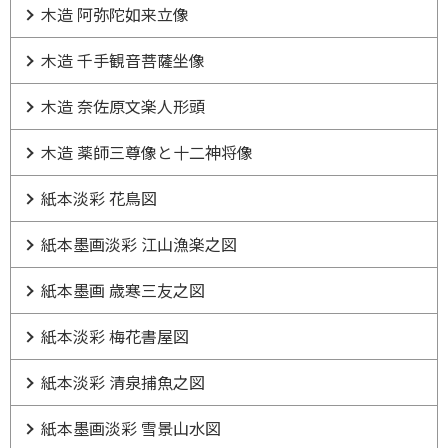
木造 阿弥陀如来立像
木造 千手観音菩薩坐像
木造 奈佐原文楽人形頭
木造 薬師三尊像と十二神将像
紙本淡彩 花鳥図
紙本墨画淡彩 江山漁楽之図
紙本墨画 歳寒三友之図
紙本淡彩 梅花書屋図
紙本淡彩 清泉捕魚之図
紙本墨画淡彩 雪景山水図