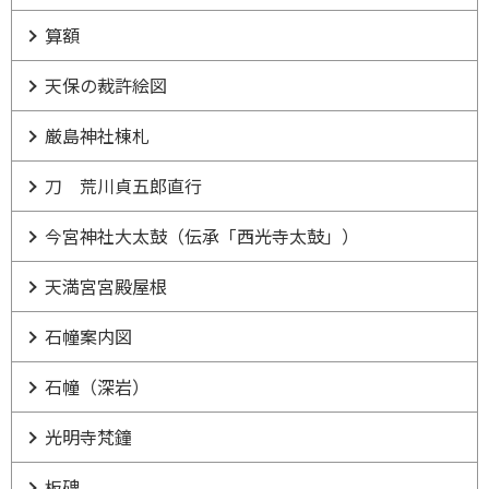
算額
天保の裁許絵図
厳島神社棟札
刀 荒川貞五郎直行
今宮神社大太鼓（伝承「西光寺太鼓」）
天満宮宮殿屋根
石幢案内図
石幢（深岩）
光明寺梵鐘
板碑