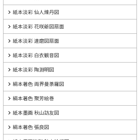
紙本淡彩 仙人煉丹図
紙本淡彩 花咲爺図扇面
紙本淡彩 達磨図扇面
紙本淡彩 白衣観音図
紙本淡彩 陶淵明図
絹本著色 両界曼荼羅図
絹本著色 聚芳絵巻
紙本墨画 秋山訪友図
絹本著色 張良図