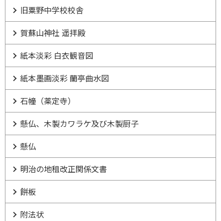
旧粟野中学校校舎
賀蘇山神社 遥拝殿
紙本淡彩 白衣観音図
紙本墨画淡彩 蘭亭曲水図
石幢（薬定寺）
懸仏、木製カワラケ及び木製厨子
懸仏
明治の地租改正関係文書
餅板
附法状