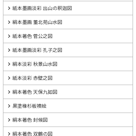
紙本墨画淡彩 出山の釈迦図
絹本墨画 董北苑山水図
紙本著色 菅公之図
紙本墨画淡彩 孔子之図
絹本淡彩 秋景山水図
紙本淡彩 赤壁之図
絹本著色 天保九如図
黒塗椽杉板襖絵
絹本著色 封候図
絹本著色 双鶴の図