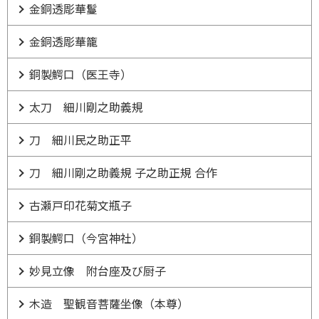
金銅透彫華鬘
金銅透彫華籠
銅製鰐口（医王寺）
太刀 細川剛之助義規
刀 細川民之助正平
刀 細川剛之助義規 子之助正規 合作
古瀬戸印花菊文瓶子
銅製鰐口（今宮神社）
妙見立像 附台座及び厨子
木造 聖観音菩薩坐像（本尊）