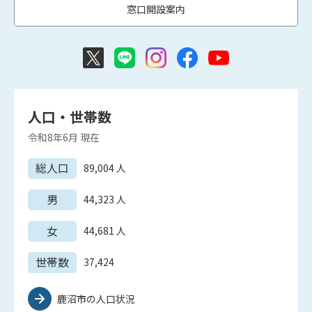
窓口開設案内
人口・世帯数
令和8年6月
現在
総人口
89,004
人
男
44,323
人
女
44,681
人
世帯数
37,424
鹿沼市の人口状況