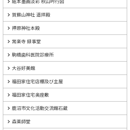
紙本墨画淡彩 秋山吟行図
賀蘇山神社 遥拝殿
押原神社本殿
常楽寺 録事堂
駒橋歯科医院診療所
大谷好美館
福田家住宅店棚及び主屋
福田家住宅奥座敷
鹿沼市文化活動交流館石蔵
森薬師堂