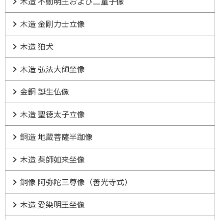
木造 不動明王および二童子像
木造 金剛力士立像
木造 狛犬
木造 弘法大師坐像
金銅 誕生仏像
木造 聖徳太子立像
銅造 地蔵菩薩半跏像
木造 薬師如来坐像
銅像 阿弥陀三尊像（善光寺式）
木造 愛染明王坐像