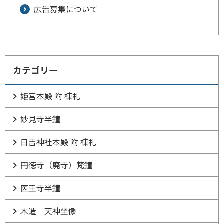
広告募集について
カテゴリー
姫宮本殿 附 棟札
妙見寺半鐘
日吉神社本殿 附 棟札
円徳寺（廃寺）梵鐘
医王寺半鐘
木造 天神坐像