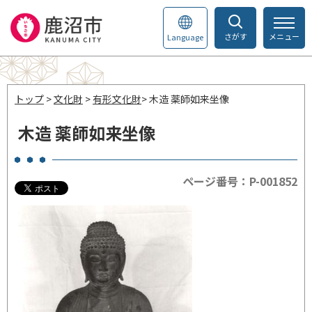
さがす
メニュー
Language
トップ
>
文化財
>
有形文化財
> 木造 薬師如来坐像
木造 薬師如来坐像
ページ番号：P-001852