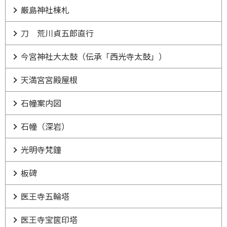
厳島神社棟札
刀 荒川貞五郎直行
今宮神社大太鼓（伝承「西光寺太鼓」）
天満宮宮殿屋根
石幢案内図
石幢（深岩）
光明寺梵鐘
板碑
医王寺五輪塔
医王寺宝篋印塔