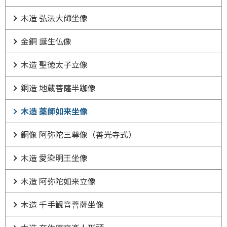
木造 弘法大師坐像
金銅 誕生仏像
木造 聖徳太子立像
銅造 地蔵菩薩半跏像
木造 薬師如来坐像
銅像 阿弥陀三尊像（善光寺式）
木造 愛染明王坐像
木造 阿弥陀如来立像
木造 千手観音菩薩坐像