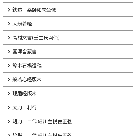
鉄造 薬師如来坐像
大般若経
高村文書(壬生氏関係)
麗澤舎蔵書
鈴木石橋遺稿
般若心経版木
理趣経版木
太刀 利行
短刀 二代 細川主税佐正義
脇指 二代 細川主税佐正義