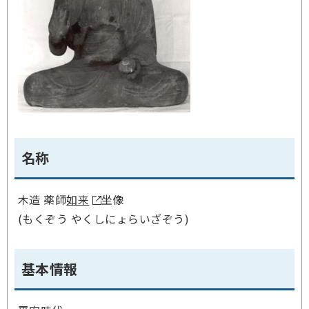
名称
木造 薬師
如来
坐像
(もくぞう やくしにょらいざぞう)
基本情報