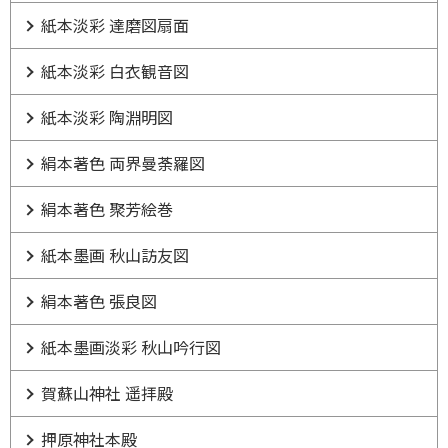
紙本淡彩 達磨図扇面
紙本淡彩 白衣観音図
紙本淡彩 陶淵明図
絹本著色 両界曼荼羅図
絹本著色 聚芳絵巻
紙本墨画 秋山訪友図
絹本著色 張良図
紙本墨画淡彩 秋山吟行図
賀蘇山神社 遥拝殿
押原神社本殿