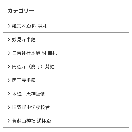
カテゴリー
姫宮本殿 附 棟札
妙見寺半鐘
日吉神社本殿 附 棟札
円徳寺（廃寺）梵鐘
医王寺半鐘
木造 天神坐像
旧粟野中学校校舎
賀蘇山神社 遥拝殿