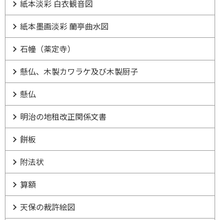
紙本淡彩 白衣観音図
紙本墨画淡彩 蘭亭曲水図
石幢（薬定寺）
懸仏、木製カワラケ及び木製厨子
懸仏
明治の地租改正関係文書
餅板
附法状
算額
天保の裁許絵図