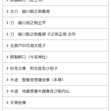
太刀 細川剛之助義規
刀 細川民之助正平
刀 細川剛之助義規 子之助正規 合作
古瀬戸印花菊文瓶子
銅製鰐口（今宮神社）
妙見立像 附台座及び厨子
木造 聖観音菩薩坐像（本尊）
木造 地蔵菩薩半跏像及び胎内仏
天神坐像