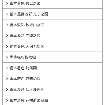
紙本著色 菅公之図
紙本墨画淡彩 孔子之図
絹本淡彩 秋景山水図
紙本淡彩 赤壁之図
絹本著色 天保九如図
黒塗椽杉板襖絵
絹本著色 封候図
絹本著色 双鶴の図
紙本淡彩 仙人煉丹図
紙本淡彩 花咲爺図扇面