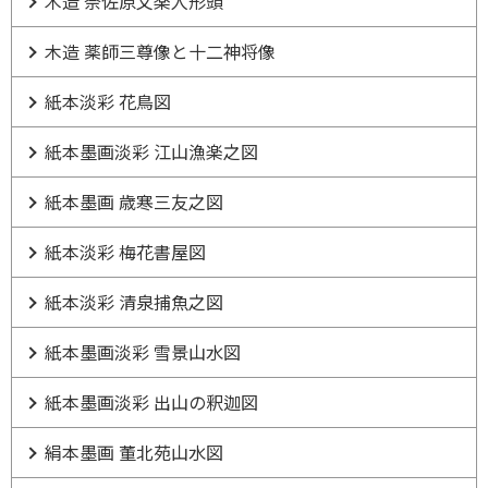
木造 奈佐原文楽人形頭
木造 薬師三尊像と十二神将像
紙本淡彩 花鳥図
紙本墨画淡彩 江山漁楽之図
紙本墨画 歳寒三友之図
紙本淡彩 梅花書屋図
紙本淡彩 清泉捕魚之図
紙本墨画淡彩 雪景山水図
紙本墨画淡彩 出山の釈迦図
絹本墨画 董北苑山水図