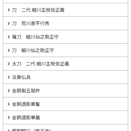
刀 二代 細川主税佐正義
刀 荒川喜平行秀
薙刀 細川仙之助正守
刀 細川仙之助正守
太刀 二代 細川主税佐正義
法要仏具
金銅製五鈷杵
金銅透彫華鬘
金銅透彫華籠
銅製鰐口（医王寺）