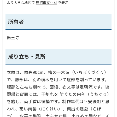
より大きな地図で
鹿沼市文化財
を表示
所有者
医王寺
成り立ち・見所
本像は、像高90cm、檜の一木造（いちぼくづくり）
で、膝部は、別の横木を用いて底部を刳っています。
腹部と左袖も別木で、面相、衣文等は定朝流です。後
頭部と背面には、干割れを 防ぐため内刳（うちぐり）
を施し、両手首は後補です。制作年代は平安後期と思
われ、高い肉髻（にくけい）、刻出の螺髪（らほ
つ）、水平の髪際、大らかな眉、小さめの唇など、そ