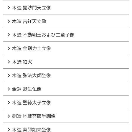
木造 毘沙門天立像
木造 吉祥天立像
木造 不動明王および二童子像
木造 金剛力士立像
木造 狛犬
木造 弘法大師坐像
金銅 誕生仏像
木造 聖徳太子立像
銅造 地蔵菩薩半跏像
木造 薬師如来坐像