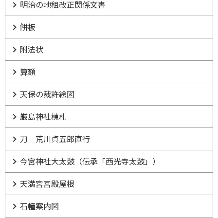
明治の地租改正関係文書
餅板
附法状
算額
天保の裁許絵図
厳島神社棟札
刀 荒川貞五郎直行
今宮神社大太鼓（伝承「西光寺太鼓」）
天満宮宮殿屋根
石幢案内図