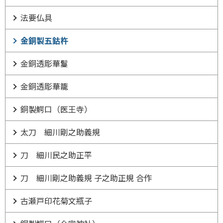
法要仏具
金銅製五鈷杵
金銅透彫華鬘
金銅透彫華籠
銅製鰐口（医王寺）
太刀 細川剛之助義規
刀 細川民之助正平
刀 細川剛之助義規 子之助正規 合作
古瀬戸印花菊文瓶子