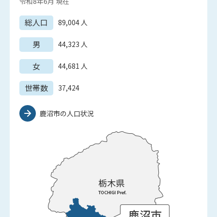
令和8年6月
現在
総人口
89,004
人
男
44,323
人
女
44,681
人
世帯数
37,424
鹿沼市の人口状況