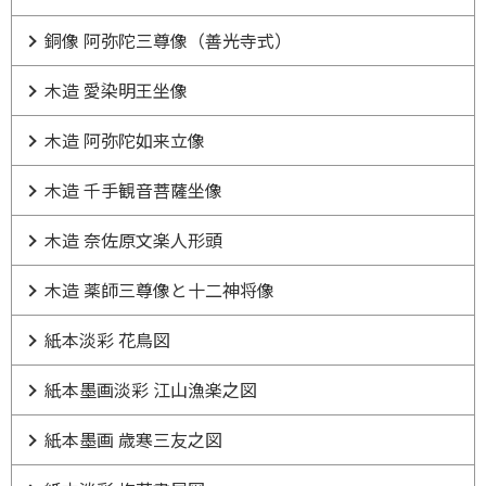
銅像 阿弥陀三尊像（善光寺式）
木造 愛染明王坐像
木造 阿弥陀如来立像
木造 千手観音菩薩坐像
木造 奈佐原文楽人形頭
木造 薬師三尊像と十二神将像
紙本淡彩 花鳥図
紙本墨画淡彩 江山漁楽之図
紙本墨画 歳寒三友之図