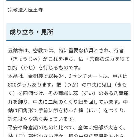
宗教法人医王寺
成り立ち・見所
五鈷杵は、密教では、特に重要な仏具とされ、行者
（ぎょうじゃ）がこれを持ち、仏 ・菩薩の法カを得て
加持（かじ）を行じるものです。
本品は、金銅製で総長24．3センチメートル、重さは
800グラムあります。把（つか）の中央に鬼目（きも
く）を四個つけ、その両端に蕊（ずい）のある八葉蓮
弁を飾り、中央に二条のくくり紐を回しています。中
鈷は四角形で手前に節を持った鉾（ほこ）をつくり、
鉾先はやや鈍く尖っています。
平安や鎌倉期のものと比べて、全体に把部が大きく、
鈷（こ）部が小さいほか、把の中央の鬼目部も小さ