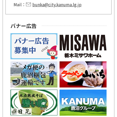
Mail：
bunka@city.kanuma.lg.jp
バナー広告