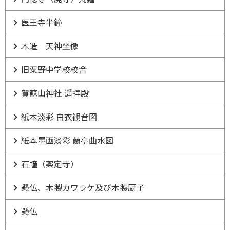
医王寺半鐘
木造 天神坐像
旧粟野中学校校舎
賀蘇山神社 遥拝殿
紙本淡彩 白衣観音図
紙本墨画淡彩 蘭亭曲水図
石幢（薬定寺）
懸仏、木製カワラケ及び木製厨子
懸仏