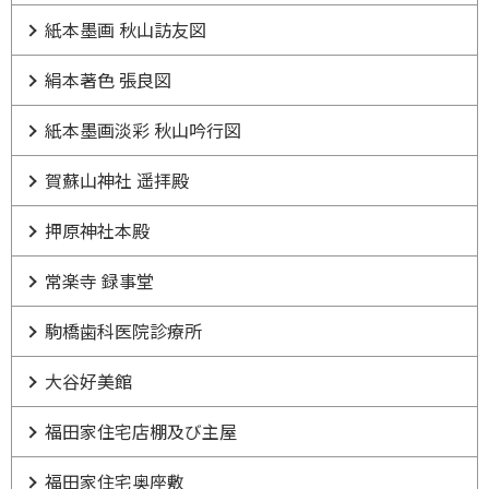
紙本墨画 秋山訪友図
絹本著色 張良図
紙本墨画淡彩 秋山吟行図
賀蘇山神社 遥拝殿
押原神社本殿
常楽寺 録事堂
駒橋歯科医院診療所
大谷好美館
福田家住宅店棚及び主屋
福田家住宅奥座敷