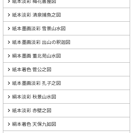
紙本淡彩 梅花書屋図
紙本淡彩 清泉捕魚之図
紙本墨画淡彩 雪景山水図
紙本墨画淡彩 出山の釈迦図
絹本墨画 董北苑山水図
紙本著色 菅公之図
紙本墨画淡彩 孔子之図
絹本淡彩 秋景山水図
紙本淡彩 赤壁之図
絹本著色 天保九如図