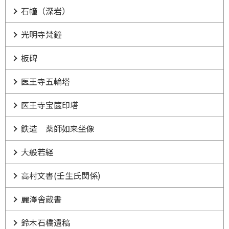
石幢（深岩）
光明寺梵鐘
板碑
医王寺五輪塔
医王寺宝篋印塔
鉄造 薬師如来坐像
大般若経
高村文書(壬生氏関係)
麗澤舎蔵書
鈴木石橋遺稿