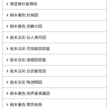
黒塗椽杉板襖絵
絹本著色 封候図
絹本著色 双鶴の図
紙本淡彩 仙人煉丹図
紙本淡彩 花咲爺図扇面
紙本淡彩 達磨図扇面
紙本淡彩 白衣観音図
紙本淡彩 陶淵明図
絹本著色 両界曼荼羅図
絹本著色 聚芳絵巻