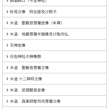
銅製鰐口（今宮神社）
妙見立像 附台座及び厨子
木造 聖観音菩薩坐像（本尊）
木造 地蔵菩薩半跏像及び胎内仏
天神坐像
日吉神社の神像群
木造 聖観音菩薩立像
木造 十二神将立像
木造 足摺観音坐像
木造 森薬師堂月光菩薩立像