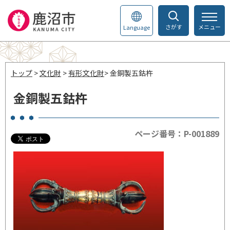
さがす
メニュー
Language
トップ
>
文化財
>
有形文化財
> 金銅製五鈷杵
金銅製五鈷杵
ページ番号：P-001889